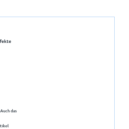
rfekte
 Auch das
X
tikel