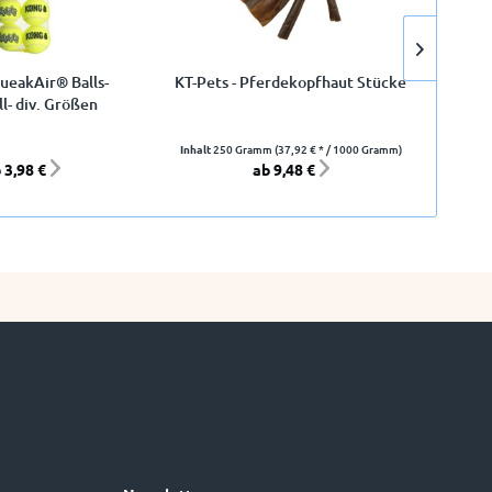
eakAir® Balls-
KT-Pets - Pferdekopfhaut Stücke
K
ll- div. Größen
Inhalt
250 Gramm
(37,92 € * / 1000 Gramm)
 3,98 €
ab 9,48 €