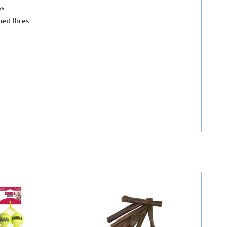
ss
eit Ihres
1