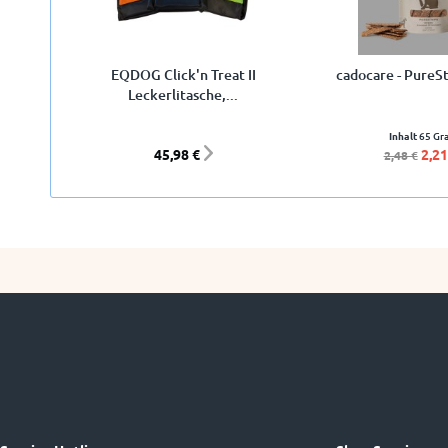
EQDOG Click'n Treat II
cadocare - PureSt
Leckerlitasche,...
Inhalt
65 G
45,98 €
2,21
2,48 €