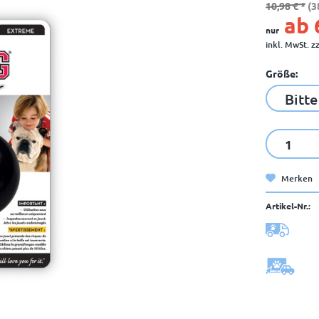
10,98 € *
(3
ab 
nur
inkl. MwSt.
z
Größe:
Merken
Artikel-Nr.: