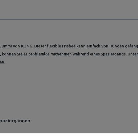
n Gummi von KONG. Dieser flexible Frisbee kann einfach von Hunden gefan
st, können Sie es problemlos mitnehmen während eines Spaziergangs. Unter
an.
Spaziergängen