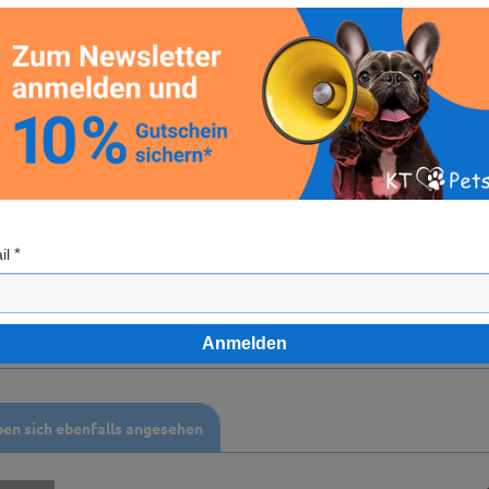
deren Produkt sollten Sie Ihr Tier bei der Beschäftigung mit
as Produkt regelmäßig auf Schäden und ersetzen Sie das Spie
n, da ansonsten eine Verletzung des Tieres nicht ausgeschlo
c
il
Anmelden
en sich ebenfalls angesehen