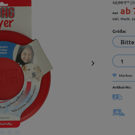
12,98 € *
(3
ab 
nur
inkl. MwSt.
z
Größe:
Merken
Artikel-Nr.: