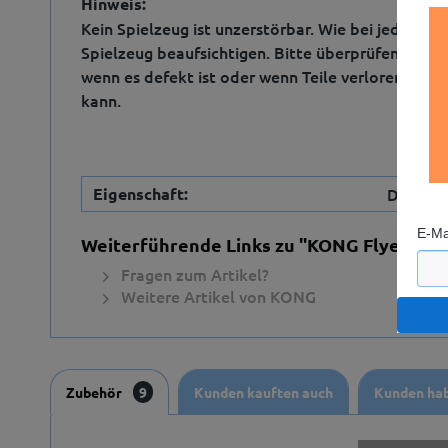
Hinweis:
Kein Spielzeug ist unzerstörbar. Wie bei jedem an
Spielzeug beaufsichtigen. Bitte überprüfen Sie d
wenn es defekt ist oder wenn Teile verloren gehe
kann.
Eigenschaft:
Dog Dis
E-Ma
Weiterführende Links zu "KONG Flyer"
Fragen zum Artikel?
Weitere Artikel von KONG
Zubehör
9
Kunden kauften auch
Kunden hab