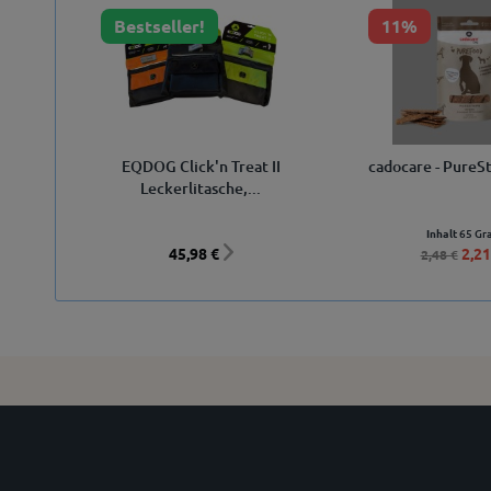
Bestseller!
11%
EQDOG Click'n Treat II
cadocare - PureSt
Leckerlitasche,...
Inhalt
65 G
45,98 €
2,21
2,48 €