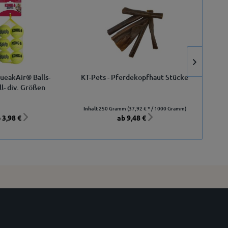
1
eakAir® Balls-
KT-Pets - Pferdekopfhaut Stücke
K
ll- div. Größen
Inhalt
250 Gramm
(37,92 € * / 1000 Gramm)
 3,98 €
ab 9,48 €