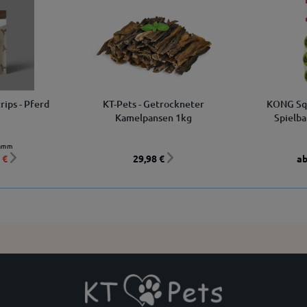
rips - Pferd
KT-Pets - Getrockneter
KONG Squ
Kamelpansen 1kg
Spielba
ramm
 €
29,98 €
ab