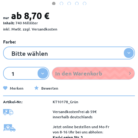
ab 8,70 €
nur
Inhalt:
740 Milliliter
inkl. MwSt.
zzgl. Versandkosten
Farbe:
In den
Warenkorb
Merken
Bewerten
Artikel-Nr.:
KT10178_Grün
Versandkostenfrei ab 59€
innerhalb deutschlands
Jetzt online bestellen und Mo-Fr
von 8‑16 Uhr bei uns abholen:
Karl-Legien Str. 3