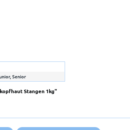
unior, Senior
il
rkopfhaut Stangen 1kg"
Anmelden