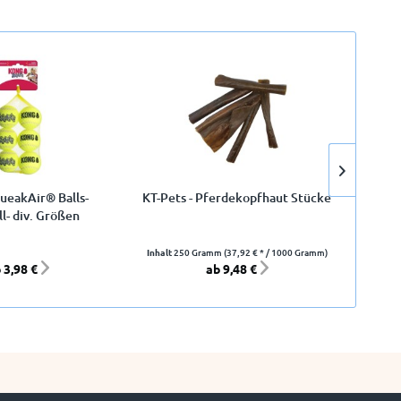
1
eakAir® Balls-
KT-Pets - Pferdekopfhaut Stücke
K
ll- div. Größen
Inhalt
250 Gramm
(37,92 € * / 1000 Gramm)
 3,98 €
ab 9,48 €