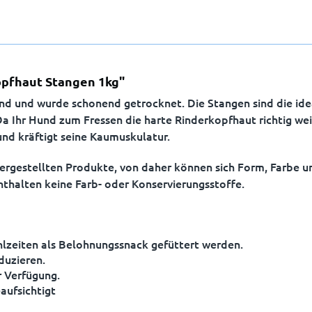
opfhaut Stangen 1kg"
d und wurde schonend getrocknet. Die Stangen sind die ide
Da Ihr Hund zum Fressen die harte Rinderkopfhaut richtig we
und kräftigt seine Kaumuskulatur.
hergestellten Produkte, von daher können sich Form, Farbe 
thalten keine Farb- oder Konservierungsstoffe.
lzeiten als Belohnungssnack gefüttert werden.
eduzieren.
r Verfügung.
aufsichtigt