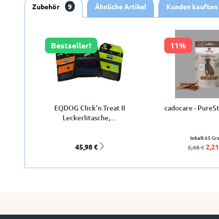
Zubehör
9
Ähnliche Artikel
Kunden kauften
Bestseller!
11%
EQDOG Click'n Treat II
cadocare - PureSt
Leckerlitasche,...
Inhalt
65 G
45,98 €
2,21
2,48 €