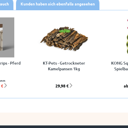
 auch
Kunden haben sich ebenfalls angesehen
rips - Pferd
KT-Pets - Getrockneter
KONG Squ
Kamelpansen 1kg
Spielba
ramm
 €
29,98 €
ab