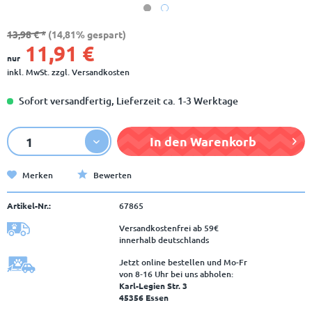
13,98 € *
(14,81% gespart)
11,91 €
nur
inkl. MwSt.
zzgl. Versandkosten
Sofort versandfertig, Lieferzeit ca. 1-3 Werktage
In den
Warenkorb
Merken
Bewerten
Artikel-Nr.:
67865
Versandkostenfrei ab 59€
innerhalb deutschlands
Jetzt online bestellen und Mo-Fr
von 8‑16 Uhr bei uns abholen:
Karl-Legien Str. 3
45356 Essen