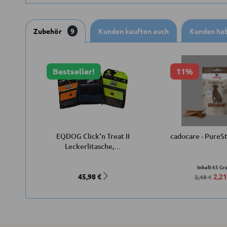
Zubehör
9
Kunden kauften auch
Kunden hab
Bestseller!
11%
EQDOG Click'n Treat II
cadocare - PureSt
Leckerlitasche,...
Inhalt
65 G
45,98 €
2,21
2,48 €