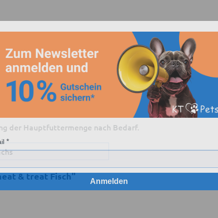
ng der Hauptfuttermenge nach Bedarf.
il
achs
eat & treat Fisch"
Anmelden