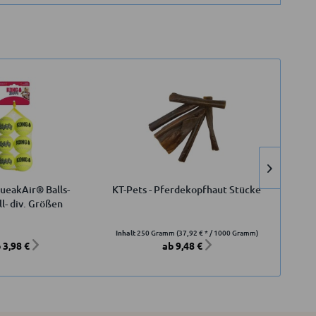
1
eakAir® Balls-
KT-Pets - Pferdekopfhaut Stücke
K
ll- div. Größen
Inhalt
250 Gramm
(37,92 € * / 1000 Gramm)
 3,98 €
ab 9,48 €