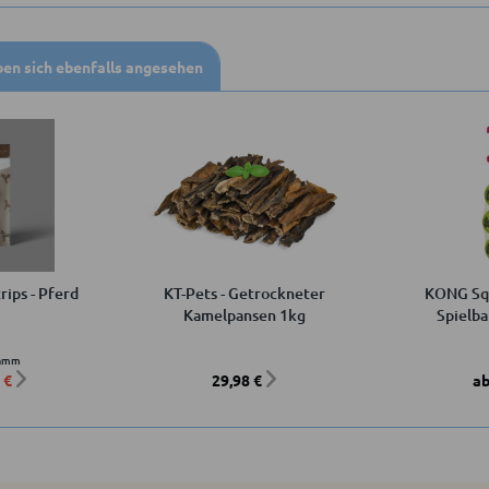
en sich ebenfalls angesehen
rips - Pferd
KT-Pets - Getrockneter
KONG Squ
Kamelpansen 1kg
Spielba
ramm
 €
29,98 €
ab