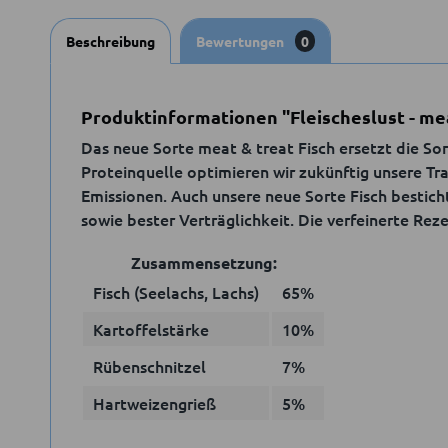
Beschreibung
Bewertungen
0
Produktinformationen "Fleischeslust - mea
Das neue Sorte meat & treat Fisch ersetzt die So
Proteinquelle optimieren wir zukünftig unsere T
Emissionen. Auch unsere neue Sorte Fisch besticht
sowie bester Verträglichkeit. Die verfeinerte Re
Zusammensetzung:
Fisch (Seelachs, Lachs)
65%
Kartoffelstärke
10%
Rübenschnitzel
7%
Hartweizengrieß
5%