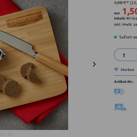
1,98 € *
(24
1,5
nur
Inhalt:
80 G
inkl. MwSt.
z
Sofort ve
Merken
Artikel-Nr.: