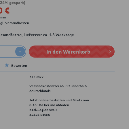
,24% gespart)
0 €
ramm
zgl. Versandkosten
rsandfertig, Lieferzeit ca. 1-3 Werktage
In den
Warenkorb
Bewerten
KT10877
Versandkostenfrei ab 59€ innerhalb
deutschlands
Jetzt online bestellen und Mo-Fr von
8‑16 Uhr bei uns abholen:
Karl-Legien Str. 3
45356 Essen