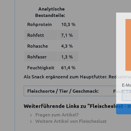
Analytische
Bestandteile:
Rohprotein
10,3 %
Rohfett
7,1 %
Rohasche
4,3 %
Rohfaser
1,3 %
Feuchtigkeit
61,4 %
Als Snack ergänzend zum Hauptfutter. Reduzieru
E-Ma
Fleischsorte / Tier / Geschmack:
Fisch, L
Weiterführende Links zu "Fleischeslust - m
Fragen zum Artikel?
Weitere Artikel von Fleischeslust