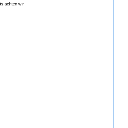
X
s achten wir 