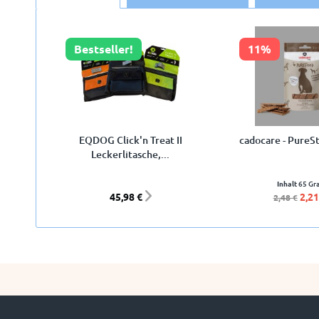
Bestseller!
11%
EQDOG Click'n Treat II
cadocare - PureSt
Leckerlitasche,...
Inhalt
65 G
45,98 €
2,21
2,48 €