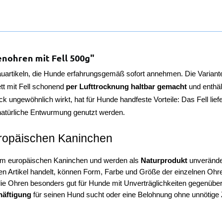
nohren mit Fell 500g"
uartikeln, die Hunde erfahrungsgemäß sofort annehmen. Die Variant
t mit Fell schonend 
per Lufttrocknung haltbar gemacht
 und enthält
 ungewöhnlich wirkt, hat für Hunde handfeste Vorteile: Das Fell liefer
 natürliche Entwurmung genutzt werden.
uropäischen Kaninchen
om europäischen Kaninchen und werden als 
Naturprodukt 
unveränder
ten Artikel handelt, können Form, Farbe und Größe der einzelnen Ohr
h die Ohren besonders gut für Hunde mit Unverträglichkeiten gegenüber
häftigung
 für seinen Hund sucht oder eine Belohnung ohne unnötige Z