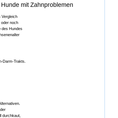
nd Hunde mit Zahnproblemen
 Vergleich 
 oder noch 
 
des Hundes 
senenalter 
en-Darm-Trakts.
Alternativen. 
Hunde mit Zahnproblemen, ältere Tiere oder Rassen mit feinerem Gebiss profitieren ebenso davon wie Welpen, die gerade in der 
 durchkaut, 