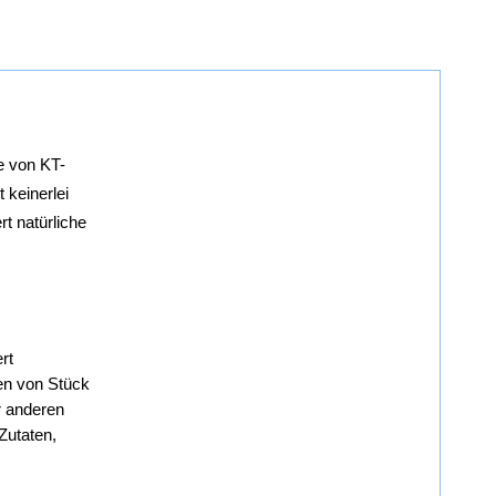
e von KT-
 keinerlei 
t natürliche 
t 
en von Stück 
 anderen 
utaten, 