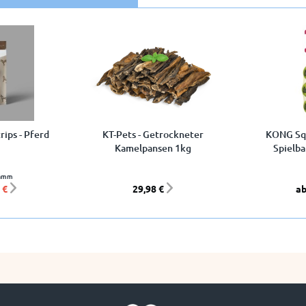
rips - Pferd
KT-Pets - Getrockneter
KONG Squ
Kamelpansen 1kg
Spielba
ramm
 €
29,98 €
ab