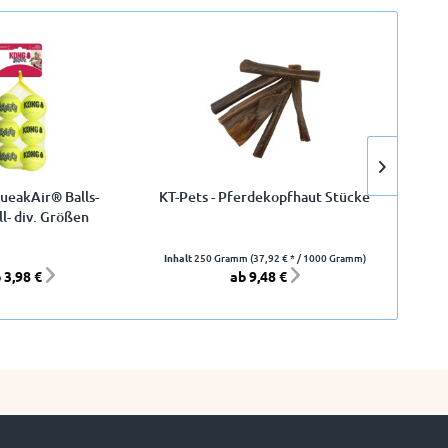
1
eakAir® Balls-
KT-Pets - Pferdekopfhaut Stücke
K
ll- div. Größen
Inhalt
250 Gramm
(37,92 € * / 1000 Gramm)
 3,98 €
ab 9,48 €