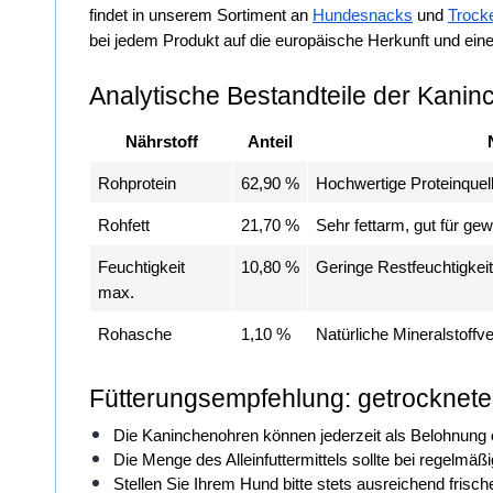
findet in unserem Sortiment an 
Hundesnacks
 und 
Trocke
bei jedem Produkt auf die europäische Herkunft und ein
Analytische Bestandteile der Kanin
Nährstoff
Anteil
Rohprotein
62,90 %
Hochwertige Proteinquel
Rohfett
21,70 %
Sehr fettarm, gut für ge
Feuchtigkeit 
10,80 %
Geringe Restfeuchtigkeit 
E-Ma
max.
Rohasche
1,10 %
Natürliche Mineralstoffv
Fütterungsempfehlung: getrocknete
Die Kaninchenohren können jederzeit als Belohnung 
Die Menge des Alleinfuttermittels sollte bei regelm
Stellen Sie Ihrem Hund bitte stets ausreichend frisch