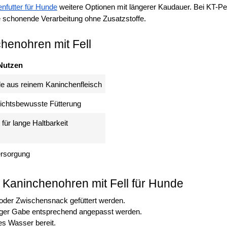
nfutter für Hunde
 weitere Optionen mit längerer Kaudauer. Bei KT-Pet
e schonende Verarbeitung ohne Zusatzstoffe.
chenohren mit Fell
Nutzen
le aus reinem Kaninchenfleisch
wichtsbewusste Fütterung
für lange Haltbarkeit
il
ersorgung
Anmelden
 Kaninchenohren mit Fell für Hunde
oder Zwischensnack gefüttert werden.
äßiger Gabe entsprechend angepasst werden.
es Wasser bereit.