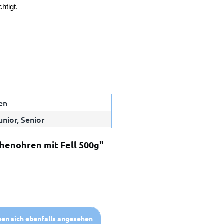
htigt.
en
unior, Senior
chenohren mit Fell 500g"
en sich ebenfalls angesehen