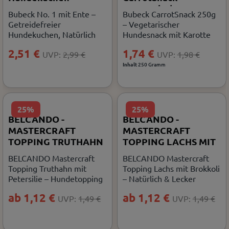
vegetarisch
Bubeck No. 1 mit Ente –
Bubeck CarrotSnack 250g
Getreidefreier
– Vegetarischer
Hundekuchen, Natürlich
Hundesnack mit Karotte
2,51 €
1,74 €
UVP:
2,99 €
UVP:
1,98 €
Inhalt
250 Gramm
25%
25%
BELCANDO -
BELCANDO -
MASTERCRAFT
MASTERCRAFT
TOPPING TRUTHAHN
TOPPING LACHS MIT
MIT PETERSILIE
BROKKOLI
BELCANDO Mastercraft
BELCANDO Mastercraft
Topping Truthahn mit
Topping Lachs mit Brokkoli
Petersilie – Hundetopping
– Natürlich & Lecker
ab 1,12 €
ab 1,12 €
UVP:
1,49 €
UVP:
1,49 €