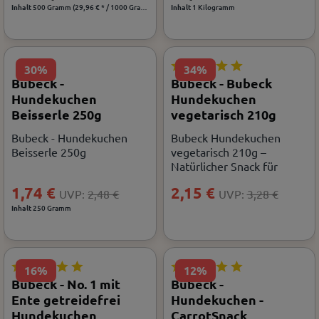
Inhalt
500 Gramm
(29,96 € * / 1000 Gramm)
Inhalt
1 Kilogramm
30%
34%
Bubeck -
Bubeck - Bubeck
Hundekuchen
Hundekuchen
Beisserle 250g
vegetarisch 210g
Bubeck - Hundekuchen
Bubeck Hundekuchen
Beisserle 250g
vegetarisch 210g –
Natürlicher Snack für
Hunde
1,74 €
2,15 €
UVP:
2,48 €
UVP:
3,28 €
Inhalt
250 Gramm
16%
12%
Bubeck - No. 1 mit
Bubeck -
Ente getreidefrei
Hundekuchen -
Hundekuchen
CarrotSnack