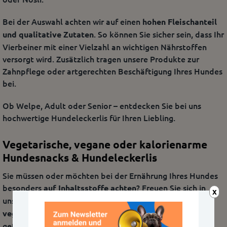
Bei der Auswahl achten wir auf einen
hohen Fleischanteil
. So können Sie sicher sein, dass Ihr
und qualitative Zutaten
Vierbeiner mit einer Vielzahl an wichtigen Nährstoffen
versorgt wird. Zusätzlich tragen unsere Produkte zur
Zahnpflege oder artgerechten Beschäftigung Ihres Hundes
bei.
Ob Welpe, Adult oder Senior – entdecken Sie bei uns
hochwertige Hundeleckerlis für Ihren Liebling.
Vegetarische, vegane oder kalorienarme
Hundesnacks & Hundeleckerlis
Sie müssen oder möchten bei der Ernährung Ihres Hundes
besonders
? Freuen Sie sich in
auf Inhaltsstoffe achten
X
unserem Onlineshop über eine Palette an
veganen,
Hundesnacks! Auch
vegetarischen und kalorienarmen
getreidefreien Snacks, die ideal für Tiere mit Allergien