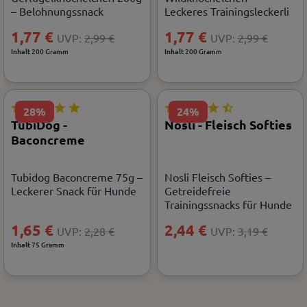
– Belohnungssnack
Leckeres Trainingsleckerli
1,77 €
1,77 €
UVP:
2,99 €
UVP:
2,99 €
Inhalt
200 Gramm
Inhalt
200 Gramm
28%
24%
TubiDog -
Nosli - Fleisch Softies
Baconcreme
Tubidog Baconcreme 75g –
Nosli Fleisch Softies –
Leckerer Snack für Hunde
Getreidefreie
Trainingssnacks für Hunde
1,65 €
2,44 €
UVP:
2,28 €
UVP:
3,19 €
Inhalt
75 Gramm