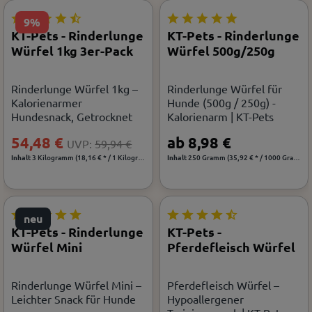
9%
KT-Pets - Rinderlunge
KT-Pets - Rinderlunge
Würfel 1kg 3er-Pack
Würfel 500g/250g
Rinderlunge Würfel 1kg –
Rinderlunge Würfel für
Kalorienarmer
Hunde (500g / 250g) -
Hundesnack, Getrocknet
Kalorienarm | KT-Pets
54,48 €
ab 8,98 €
UVP:
59,94 €
Inhalt
3 Kilogramm
(18,16 € * / 1 Kilogramm)
Inhalt
250 Gramm
(35,92 € * / 1000 Gramm)
neu
KT-Pets - Rinderlunge
KT-Pets -
Würfel Mini
Pferdefleisch Würfel
Rinderlunge Würfel Mini –
Pferdefleisch Würfel –
Leichter Snack für Hunde
Hypoallergener