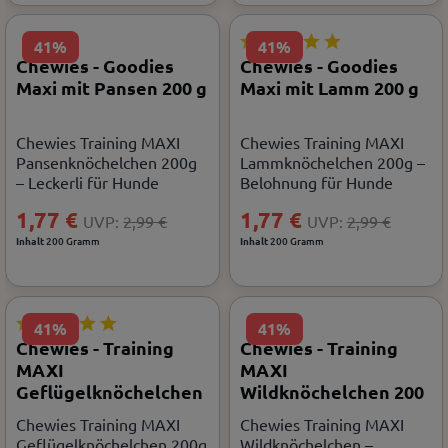
41%
41%
Chewies - Goodies
Chewies - Goodies
Maxi mit Pansen 200 g
Maxi mit Lamm 200 g
Chewies Training MAXI
Chewies Training MAXI
Pansenknöchelchen 200g
Lammknöchelchen 200g –
– Leckerli für Hunde
Belohnung für Hunde
1,77 €
1,77 €
UVP:
2,99 €
UVP:
2,99 €
Inhalt
200 Gramm
Inhalt
200 Gramm
41%
41%
Chewies - Training
Chewies - Training
MAXI
MAXI
Geflügelknöchelchen
Wildknöchelchen 200
200 g
g
Chewies Training MAXI
Chewies Training MAXI
Geflügelknöchelchen 200g
Wildknöchelchen –