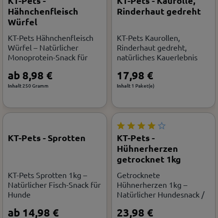
KT-Pets -
KT-Pets - Kaurolle,
Hähnchenfleisch
Rinderhaut gedreht
Würfel
KT-Pets Hähnchenfleisch
KT-Pets Kaurollen,
Würfel – Natürlicher
Rinderhaut gedreht,
Monoprotein-Snack für
natürliches Kauerlebnis
Hunde
ab 8,98 €
17,98 €
Inhalt
250 Gramm
Inhalt
1 Paket(e)
KT-Pets - Sprotten
KT-Pets -
Hühnerherzen
getrocknet 1kg
KT-Pets Sprotten 1kg –
Getrocknete
Natürlicher Fisch-Snack für
Hühnerherzen 1kg –
Hunde
Natürlicher Hundesnack /
KT-Pets
ab 14,98 €
23,98 €