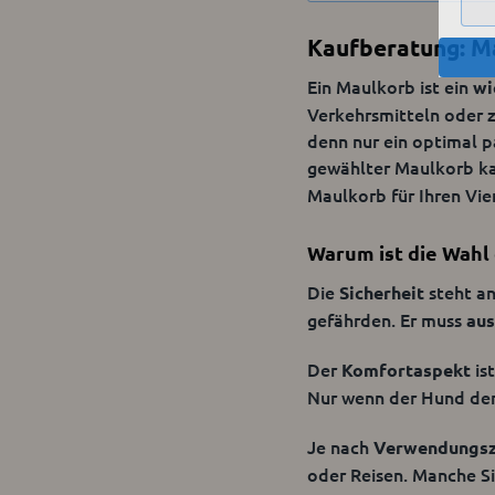
Kaufberatung: M
Einfache Handh
Ein Maulkorb ist ein
wi
Verkehrsmitteln oder z
Sie können bei u
denn nur ein optimal p
leicht anlegen l
gewählter Maulkorb k
sodass er sich n
Maulkorb für Ihren Vie
sicheren Halt so
zur Verfügung. D
Warum ist die Wahl 
verarbeitet der 
Die
steht an
Sicherheit
gefährden. Er muss
au
Einfache Anpas
Der
is
Komfortaspekt
Nur wenn der Hund den
Sie können den 
thermoplastische
Je nach
Verwendungs
Bevor Sie den Ma
oder Reisen. Manche S
Sie immer darauf