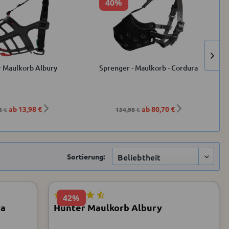
40%
 Maulkorb Albury
Sprenger - Maulkorb - Cordura
ab 13,98 €
ab 80,70 €
8 €
134,98 €
Sortierung:
42%
ra
Hunter Maulkorb Albury