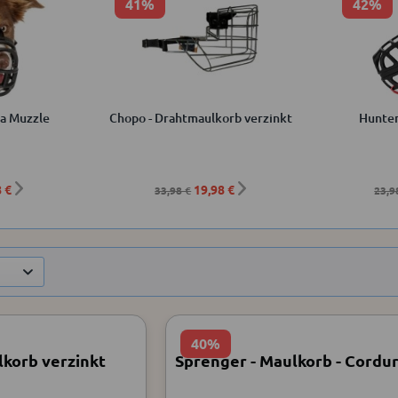
41%
42%
a Muzzle
Chopo - Drahtmaulkorb verzinkt
Hunter
8 €
19,98 €
33,98 €
23,9
40%
korb verzinkt
Sprenger - Maulkorb - Cordu