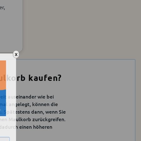
er,
X
ulkorb kaufen?
it auseinander wie bei
nmal angelegt, können die
n. Spätestens dann, wenn Sie
einen Maulkorb zurückgreifen.
 dadurch einen höheren