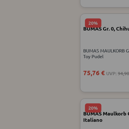
20%
BUMAS Gr. 0, Chih
BUMAS MAULKORB GRÖ
Toy Pudel
75,76 €
UVP:
94,90
20%
BUMAS Maulkorb 
Italiano