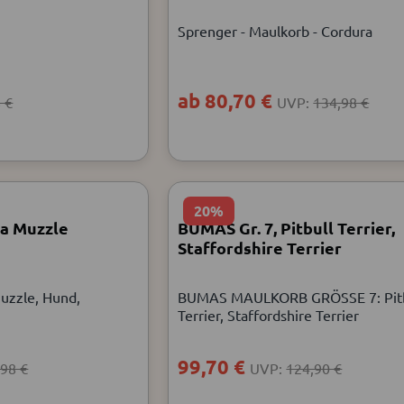
Sprenger - Maulkorb - Cordura
ab 80,70 €
 €
UVP:
134,98 €
20%
a Muzzle
BUMAS Gr. 7, Pitbull Terrier,
Staffordshire Terrier
uzzle, Hund,
BUMAS MAULKORB GRÖSSE 7: Pitb
Terrier, Staffordshire Terrier
99,70 €
,98 €
UVP:
124,90 €