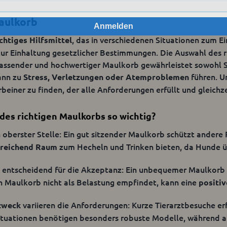
aulkorb
Anmelden
abung garantiert
, das in verschiedenen Situationen zum Ei
chtiges Hilfsmittel
ur Einhaltung gesetzlicher Bestimmungen. Die Auswahl des r
ns einen Maulkorb kaufen, der bei verschiedenen Hunderasse
assender und hochwertiger Maulkorb gewährleistet sowohl Sic
ässt. Der Maulkorb ist ausgesprochen robust und aus speziell
ann zu
führen. U
Stress, Verletzungen oder Atemproblemen
icht durchbeißen lässt. Es gibt an dem Produkt mehrere Befes
rbeiner zu finden, der alle Anforderungen erfüllt und gleichz
rgen. Weiterhin haben Sie, wenn Sie diesen Maulkorb kaufen, 
ieser Stirnriemen lässt sich bei Bedarf einfach abnehmen. Bei
des richtigen Maulkorbs so wichtig?
Hersteller ein vorgeflochtenes Gewebe. Dieses können Sie st
 oberster Stelle: Ein gut sitzender Maulkorb schützt andere
zum Hecheln und Trinken bieten, da Hunde üb
sreichend Raum
sung an die Hundeschnauze
t entscheidend für die Akzeptanz: Ein unbequemer Maulkorb 
 Maulkorb nicht als Belastung empfindet, kann eine
positi
Maulkorb problemlos an die Hundeschnauze anpassen. Hierfü
m Kunststoff. Legen Sie diesen in warmes Wasser, zieht sic
variieren die Anforderungen: Kurze Tierarztbesuche er
zweck
ulkorb anlegen, kühlen Sie diesen unbedingt noch einmal i
ituationen benötigen besonders robuste Modelle, während 
, dass der Maulkorb optimal sitzt und hoher Tragekomfort fü