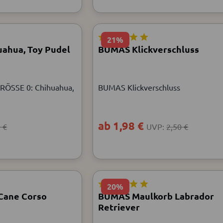
21%
uahua, Toy Pudel
BUMAS Klickverschluss
SSE 0: Chihuahua,
BUMAS Klickverschluss
ab 1,98 €
 €
UVP:
2,50 €
20%
Cane Corso
BUMAS Maulkorb Labrador
Retriever