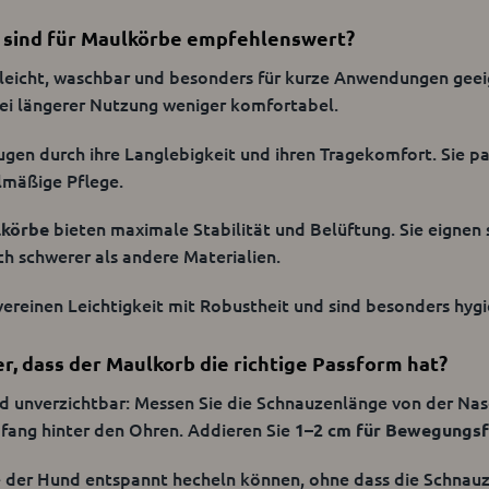
r das Tragen des Maulkorbs nur schwer akzeptieren.
 sind für Maulkörbe empfehlenswert?
leicht, waschbar und besonders für kurze Anwendungen geeign
bei längerer Nutzung weniger komfortabel.
gen durch ihre Langlebigkeit und ihren Tragekomfort. Sie p
lmäßige Pflege.
bieten maximale Stabilität und Belüftung. Sie eignen
lkörbe
och schwerer als andere Materialien.
ereinen Leichtigkeit mit Robustheit und sind besonders hygien
er, dass der Maulkorb die richtige Passform hat?
d unverzichtbar: Messen Sie die Schnauzenlänge von der Nas
fang hinter den Ohren. Addieren Sie
1–2 cm für Bewegungsf
e der Hund entspannt hecheln können, ohne dass die Schnauz