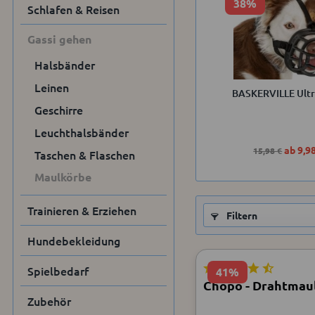
38%
Schlafen & Reisen
Gassi gehen
Halsbänder
Leinen
BASKERVILLE Ultr
Geschirre
Leuchthalsbänder
ab 9,9
15,98 €
Taschen & Flaschen
Maulkörbe
Trainieren & Erziehen
Filtern
Hundebekleidung
Spielbedarf
41%
Chopo - Drahtmaul
Zubehör