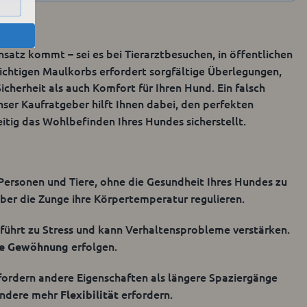
nsatz kommt – sei es bei Tierarztbesuchen, in öffentlichen
ichtigen Maulkorbs erfordert sorgfältige Überlegungen,
n anwendbar ist und sich sehr
herheit als auch Komfort für Ihren Hund. Ein falsch
em Kunststoff gefertigt,
nser Kaufratgeber hilft Ihnen dabei, den perfekten
tigungspunkte, die für einen
eitig das Wohlbefinden Ihres Hundes sicherstellt.
einen Sicherheits-Stirnriemen
 der Sicherheitsschnalle
ufenlos anpassen.
 Personen und Tiere, ohne die Gesundheit Ihres Hundes zu
er die Zunge ihre Körpertemperatur regulieren.
führt zu Stress und kann Verhaltensprobleme verstärken.
erfolgen.
ve Gewöhnung
r besteht dieser Korb aus
h das Material zusammen.
fordern andere Eigenschaften als längere Spaziergänge
n kaltem Wasser ab. Achten
andere mehr
erfordern.
Flexibilität
r Ihren Hund gegeben ist.