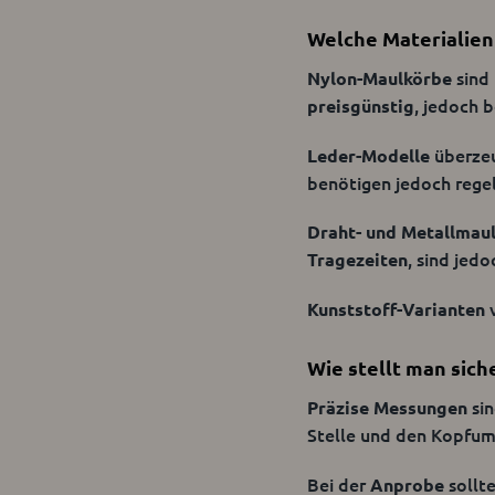
Ansonsten wird e
Welche Materialien
sind 
Nylon-Maulkörbe
, jedoch 
preisgünstig
überzeu
Leder-Modelle
benötigen jedoch rege
Draht- und Metallmau
, sind jed
Tragezeiten
v
Kunststoff-Varianten
Wie stellt man sich
sin
Präzise Messungen
Stelle und den Kopfum
Bei der
sollt
Anprobe