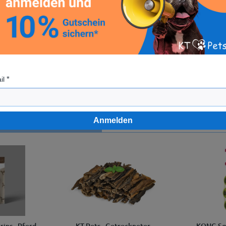
 Cane Corso Italiano"
il
Anmelden
en sich ebenfalls angesehen
rips - Pferd
KT-Pets - Getrockneter
KONG Squ