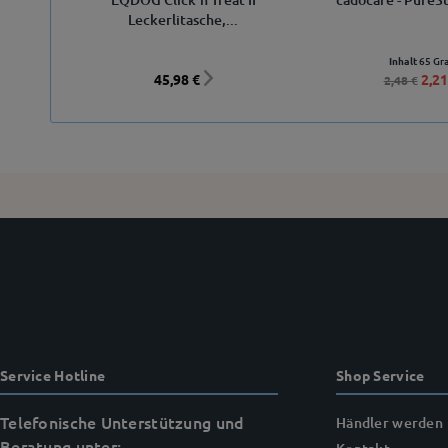
Leckerlitasche,...
Inhalt
65 G
45,98 €
2,21
2,48 €
Service Hotline
Shop Service
Telefonische Unterstützung und
Händler werden
Beratung unter: