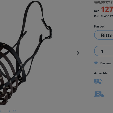
158,90 € *
(
127
nur
inkl. MwSt.
z
Farbe:
Merken
Artikel-Nr.: