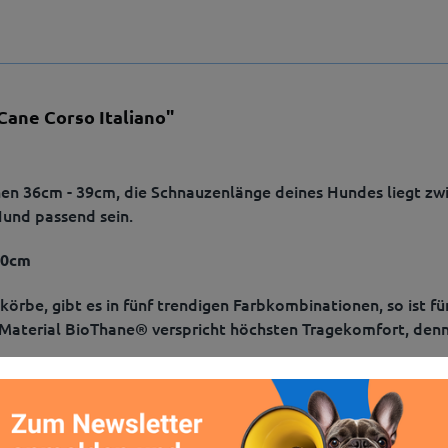
ane Corso Italiano"
en 36cm - 39cm, die Schnauzenlänge deines Hundes liegt zw
Hund passend sein.
10cm
rbe, gibt es in fünf trendigen Farbkombinationen, so ist fü
 Material BioThane® verspricht höchsten Tragekomfort, denn
aulkorb/