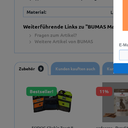
Material:
Leder
Weiterführende Links zu "BUMAS Maulkorb
Fragen zum Artikel?
Weitere Artikel von BUMAS
E-Ma
Zubehör
9
Kunden kauften auch
Kunden hab
Bestseller!
11%
EQDOG Click'n Treat II
cadocare - PureSt