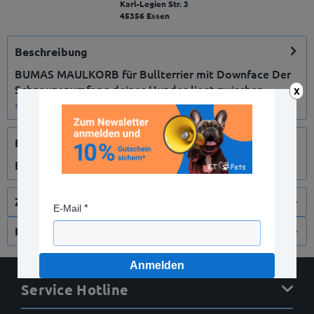
Karl-Legien Str. 3
45356 Essen
Beschreibung
BUMAS MAULKORB für Bullterrier mit Downface Der
Schnauzenumfang deines Hundes liegt zwischen...
X
mehr
Bewertungen
0
Bewertungen lesen, schreiben und diskutieren...
mehr
Zubehör
9
E-Mail
Kunden haben sich ebenfalls angesehen
Anmelden
Service Hotline