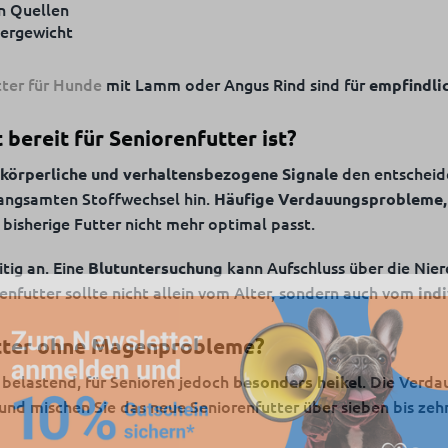
n Quellen
bergewicht
ter für Hunde
mit Lamm oder Angus Rind sind für
empfindli
bereit für Seniorenfutter ist?
den entscheide
körperliche und verhaltensbezogene Signale
langsamten Stoffwechsel hin.
Häufige Verdauungsprobleme, 
bisherige Futter nicht mehr optimal passt.
itig an. Eine
kann Aufschluss über die Niere
Blutuntersuchung
enfutter sollte nicht allein vom Alter, sondern auch vom
ind
utter ohne Magenprobleme?
s belastend, für Senioren jedoch
. Die Verda
besonders heikel
nd mischen Sie das neue Seniorenfutter über sieben bis zeh