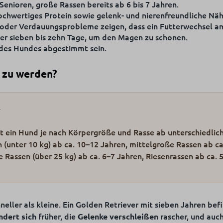
enioren, große Rassen bereits ab 6 bis 7 Jahren.
chwertiges Protein sowie gelenk- und nierenfreundliche Näh
oder Verdauungsprobleme zeigen, dass ein Futterwechsel an
ber sieben bis zehn Tage, um den Magen zu schonen.
 des Hundes abgestimmt sein.
“ zu werden?
r
ilt ein Hund je nach Körpergröße und Rasse ab unterschiedlic
n (unter 10 kg) ab ca. 10–12 Jahren, mittelgroße Rassen ab ca
 Rassen (über 25 kg) ab ca. 6–7 Jahren, Riesenrassen ab ca. 
ller als kleine. Ein Golden Retriever mit sieben Jahren befi
früher, die
rascher, und auc
ndert sich
Gelenke verschleißen