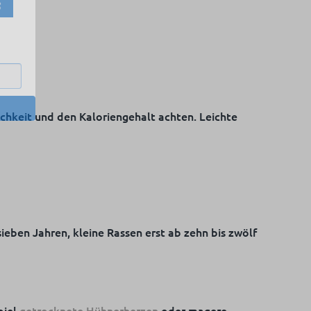
lichkeit und den Kaloriengehalt achten. Leichte
ieben Jahren, kleine Rassen erst ab zehn bis zwölf
piel
getrocknete Hühnerherzen
oder magere