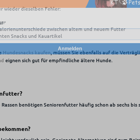
 wieder dieselben Fehler:
en
il
Kalorienunterschiede zwischen altem und neuem Futter
ten Snacks und Kauartikel
Anmelden
ie
Hundesnacks kaufen
, müssen Sie ebenfalls auf die Verträg
nd
eignen sich gut für empfindliche ältere Hunde.
nfutter?
Rassen benötigen Seniorenfutter häufig schon ab sechs bis s
s bekommen?
 leicht verdaulich sein. Geeignete Alternativen sind zum Beis