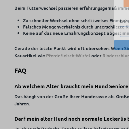
Beim Futterwechsel passieren erfahrungsgemäß immer
Zu schneller Wechsel ohne schrittweises Einmisch
E-Ma
Falsches Mengenverhältnis durch unterschätzte 
Keine auf das neue Ernährungskonzept abgestimm
Gerade der letzte Punkt wird
. Wenn S
oft übersehen
Kauartikel wie
Pferdefleisch-Würfel
oder
Rinderschlu
FAQ
Ab welchem Alter braucht mein Hund Seniore
Das hängt von der
ab. Große 
Größe Ihrer Hunderasse
Jahren.
Darf mein alter Hund noch normale Leckerli
Ja, aber
. Snacks sollten kalorienarm und
mit Bedacht