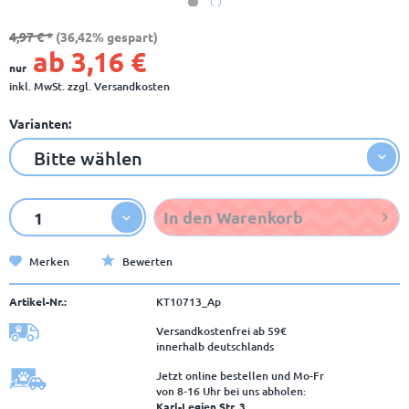
4,97 € *
(36,42% gespart)
ab 3,16 €
nur
inkl. MwSt.
zzgl. Versandkosten
Varianten:
In den
Warenkorb
Merken
Bewerten
Artikel-Nr.:
KT10713_Ap
Versandkostenfrei ab 59€
innerhalb deutschlands
Jetzt online bestellen und Mo-Fr
von 8‑16 Uhr bei uns abholen:
Karl-Legien Str. 3