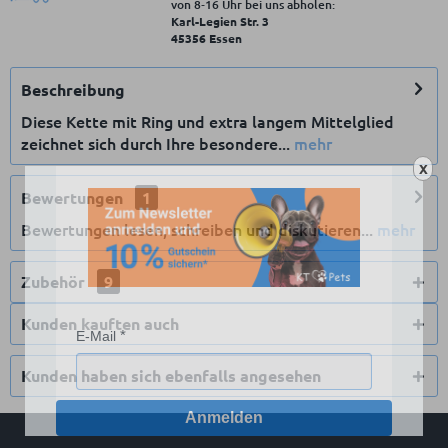
von 8‑16 Uhr bei uns abholen:
Karl-Legien Str. 3
45356 Essen
Beschreibung
Diese Kette mit Ring und extra langem Mittelglied
zeichnet sich durch Ihre besondere...
mehr
X
Bewertungen
1
Bewertungen lesen, schreiben und diskutieren...
mehr
Zubehör
9
Kunden kauften auch
E-Mail
Kunden haben sich ebenfalls angesehen
Anmelden