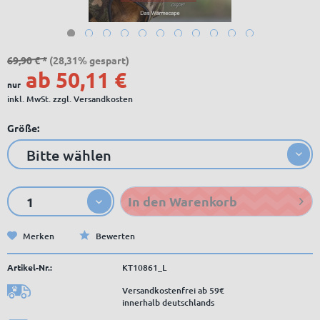
69,90 € *
(28,31% gespart)
ab 50,11 €
nur
inkl. MwSt.
zzgl. Versandkosten
Größe:
In den
Warenkorb
Merken
Bewerten
Artikel-Nr.:
KT10861_L
Versandkostenfrei ab 59€
innerhalb deutschlands