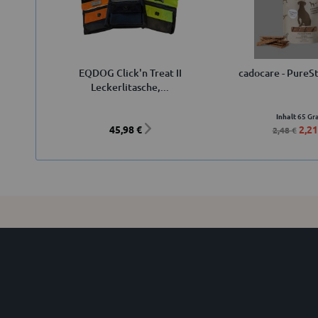
EQDOG Click'n Treat II
cadocare - PureSt
Leckerlitasche,...
Inhalt
65 G
45,98 €
2,21
2,48 €