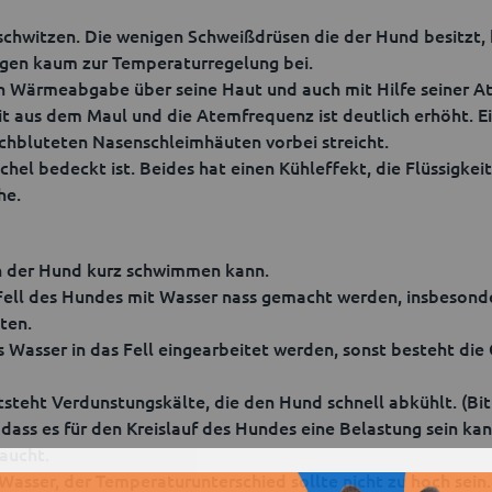
schwitzen. Die wenigen Schweißdrüsen die der Hund besitzt,
ragen kaum zur Temperaturregelung bei.
on Wärmeabgabe über seine Haut und auch mit Hilfe seiner A
eit aus dem Maul und die Atemfrequenz ist deutlich erhöht. 
rchbluteten Nasenschleimhäuten vorbei streicht.
chel bedeckt ist. Beides hat einen Kühleffekt, die Flüssigkei
he.
nn der Hund kurz schwimmen kann.
s Fell des Hundes mit Wasser nass gemacht werden, insbesond
ten.
s Wasser in das Fell eingearbeitet werden, sonst besteht die
steht Verdunstungskälte, die den Hund schnell abkühlt. (Bi
ass es für den Kreislauf des Hundes eine Belastung sein kan
taucht.
Wasser, der Temperaturunterschied sollte nicht zu hoch sein.