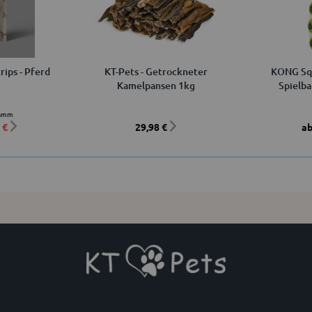
rips - Pferd
KT-Pets - Getrockneter
KONG Squ
Kamelpansen 1kg
Spielba
ramm
 €
29,98 €
ab