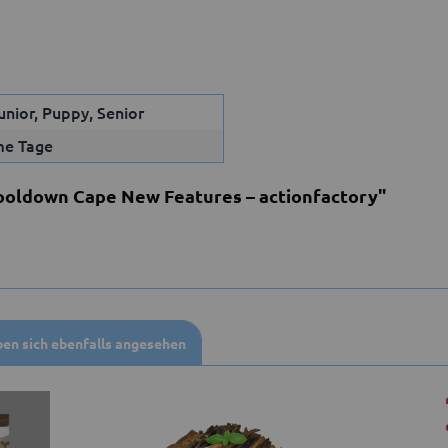
unior, Puppy, Senior
me Tage
ooldown Cape New Features – actionfactory"
en sich ebenfalls angesehen