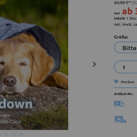
39,90 € *
(1
ab 
nur
Inhalt:
1 Stü
inkl. MwSt.
z
Größe:
Merken
Artikel-Nr.: