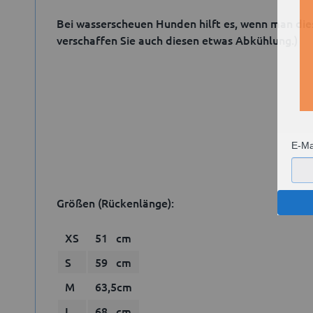
Bei wasserscheuen Hunden hilft es, wenn man dies
verschaffen Sie auch diesen etwas Abkühlung.)
E-Ma
Größen (Rückenlänge):
XS
51 cm
S
59 cm
M
63,5cm
L
68 cm