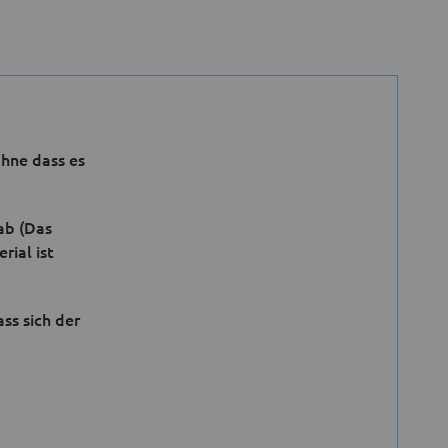
hne dass es
 ab (Das
rial ist
ss sich der