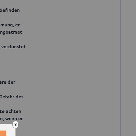
 befinden
tmung, er
Eingeatmet
t verdunstet
ere der
 Gefahr des
tte achten
n, wenn er
X