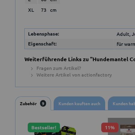
XL
73 cm
Lebensphase:
Adult, J
Eigenschaft:
für war
Weiterführende Links zu "Hundemantel C
Fragen zum Artikel?
Weitere Artikel von actionfactory
Zubehör
9
Kunden kauften auch
Kunden hab
Bestseller!
11%