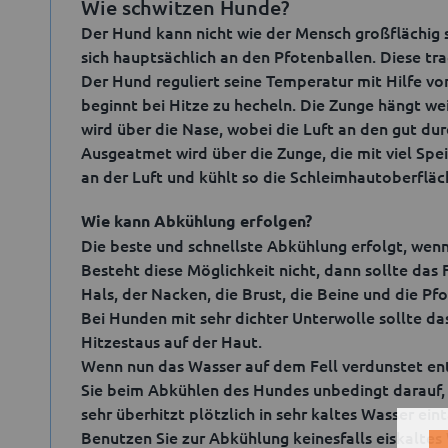
Wie schwitzen Hunde?
Der Hund kann nicht wie der Mensch großflächig 
sich hauptsächlich an den Pfotenballen. Diese t
Der Hund reguliert seine Temperatur mit Hilfe v
beginnt bei Hitze zu hecheln. Die Zunge hängt w
wird über die Nase, wobei die Luft an den gut du
Ausgeatmet wird über die Zunge, die mit viel Spei
an der Luft und kühlt so die Schleimhautoberfläc
Wie kann Abkühlung erfolgen?
Die beste und schnellste Abkühlung erfolgt, we
Besteht diese Möglichkeit nicht, dann sollte da
Hals, der Nacken, die Brust, die Beine und die Pfo
Bei Hunden mit sehr dichter Unterwolle sollte da
Hitzestaus auf der Haut.
Wenn nun das Wasser auf dem Fell verdunstet ent
Sie beim Abkühlen des Hundes unbedingt darauf, d
sehr überhitzt plötzlich in sehr kaltes Wasser ein
Benutzen Sie zur Abkühlung keinesfalls eiskaltes 