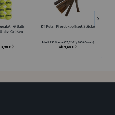
eakAir® Balls-
KT-Pets - Pferdekopfhaut Stücke
K
ll- div. Größen
Inhalt
250 Gramm
(37,92 € * / 1000 Gramm)
 3,98 €
ab 9,48 €