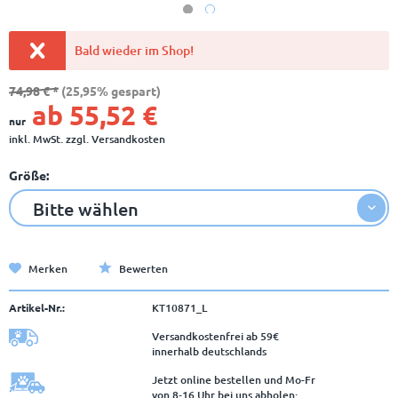
Bald wieder im Shop!
74,98 € *
(25,95% gespart)
ab 55,52 €
nur
inkl. MwSt.
zzgl. Versandkosten
Größe:
Merken
Bewerten
Artikel-Nr.:
KT10871_L
Versandkostenfrei ab 59€
innerhalb deutschlands
Jetzt online bestellen und Mo-Fr
von 8‑16 Uhr bei uns abholen: