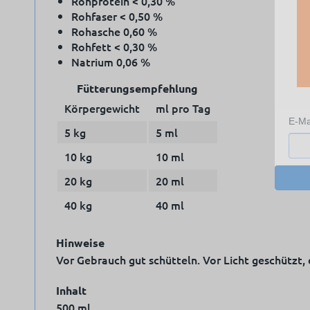
Rohprotein < 0,30 %
Rohfaser < 0,50 %
Rohasche 0,60 %
Rohfett < 0,30 %
Natrium 0,06 %
Fütterungsempfehlung
Körpergewicht
ml pro Tag
E-Ma
5 kg
5 ml
10 kg
10 ml
20 kg
20 ml
40 kg
40 ml
Hinweise
Vor Gebrauch gut schütteln. Vor Licht geschützt,
Inhalt
500 ml