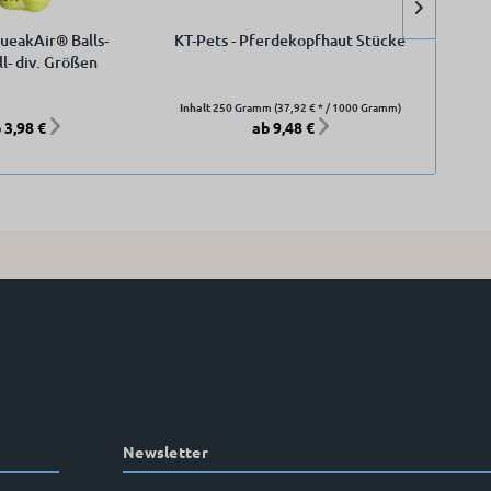
eakAir® Balls-
KT-Pets - Pferdekopfhaut Stücke
K
ll- div. Größen
Inhalt
250 Gramm
(37,92 € * / 1000 Gramm)
 3,98 €
ab 9,48 €
Newsletter