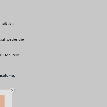
heitlich
tigt weder die
s. Den Rest
onsblume,
X