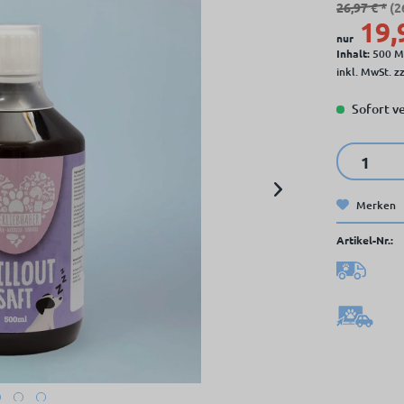
26,97 € *
(2
19,
nur
Inhalt:
500 Mi
inkl. MwSt.
z
Sofort ve
Merken
Artikel-Nr.: