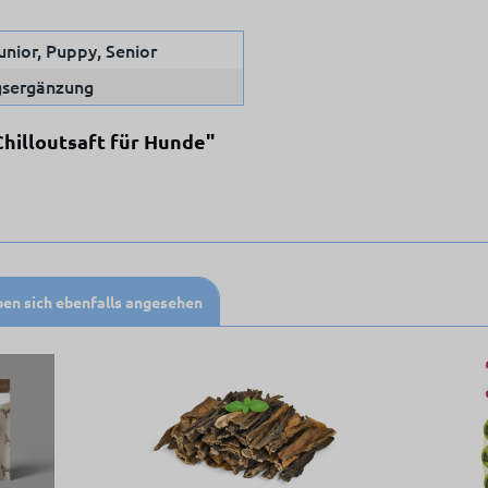
unior, Puppy, Senior
sergänzung
Chilloutsaft für Hunde"
en sich ebenfalls angesehen