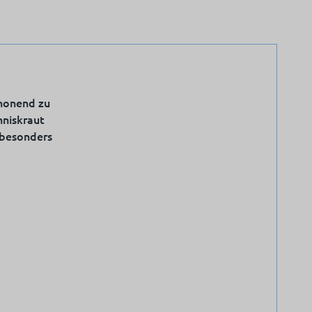
chonend zu
nniskraut
 besonders