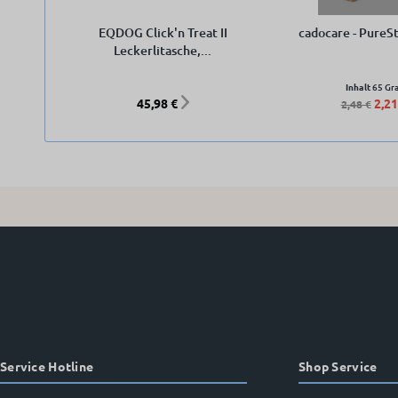
EQDOG Click'n Treat II
cadocare - PureSt
Leckerlitasche,...
Inhalt
65 G
45,98 €
2,21
2,48 €
Service Hotline
Shop Service