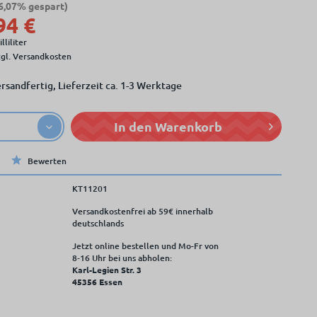
6,07% gespart)
94 €
lliliter
zgl. Versandkosten
rsandfertig, Lieferzeit ca. 1-3 Werktage
In den
Warenkorb
Bewerten
KT11201
Versandkostenfrei ab 59€ innerhalb
deutschlands
Jetzt online bestellen und Mo-Fr von
8‑16 Uhr bei uns abholen:
Karl-Legien Str. 3
45356 Essen