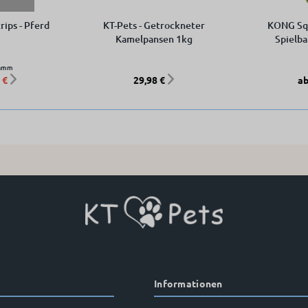
rips - Pferd
KT-Pets - Getrockneter
KONG Squ
Kamelpansen 1kg
Spielba
ramm
 €
29,98 €
ab
Informationen