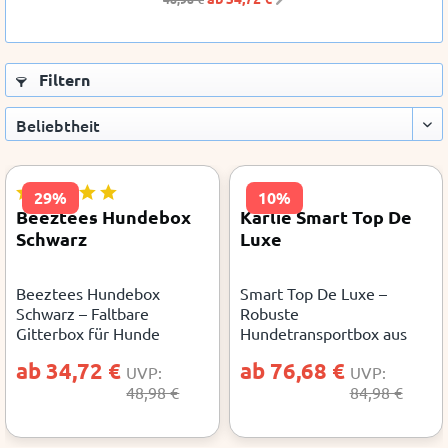
Filtern
29%
10%
Beeztees Hundebox
Karlie Smart Top De
Schwarz
Luxe
Beeztees Hundebox
Smart Top De Luxe –
Schwarz – Faltbare
Robuste
Gitterbox für Hunde
Hundetransportbox aus
Nylon
ab 34,72 €
ab 76,68 €
UVP:
UVP:
48,98 €
84,98 €