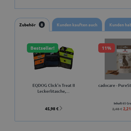
Zubehör
8
Kunden kauften auch
Kunden hab
Bestseller!
11%
EQDOG Click'n Treat II
cadocare - PureSt
Leckerlitasche,...
Inhalt
65 G
45,98 €
2,21
2,48 €