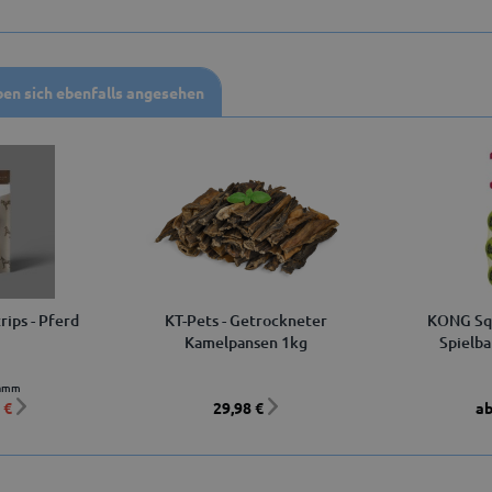
en sich ebenfalls angesehen
rips - Pferd
KT-Pets - Getrockneter
KONG Squ
Kamelpansen 1kg
Spielba
ramm
 €
29,98 €
ab