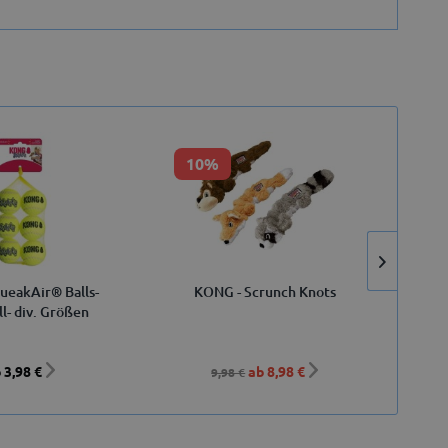
10%
4
eakAir® Balls-
KONG - Scrunch Knots
Che
ll- div. Größen
 3,98 €
ab 8,98 €
9,98 €