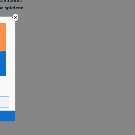
schbarkeit
he spielend
X