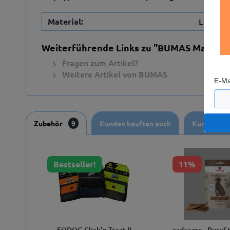
Material:
Leder
Weiterführende Links zu "BUMAS Maulkorb
Fragen zum Artikel?
Weitere Artikel von BUMAS
E-Ma
Zubehör
9
Kunden kauften auch
Kunden hab
Bestseller!
11%
EQDOG Click'n Treat II
cadocare - PureSt