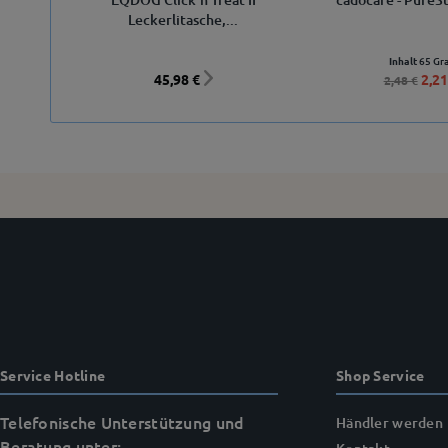
Leckerlitasche,...
Inhalt
65 G
45,98 €
2,21
2,48 €
Service Hotline
Shop Service
Telefonische Unterstützung und
Händler werden
Beratung unter: