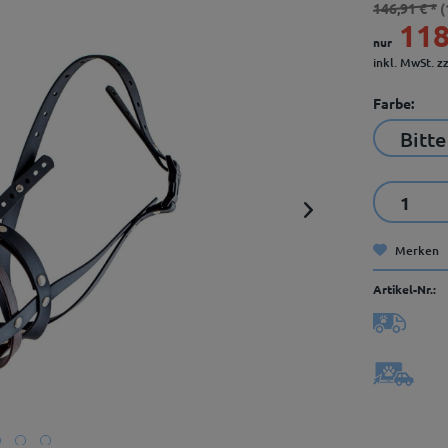
146,91 € *
(
118
nur
inkl. MwSt.
z
Farbe:
Merken
Artikel-Nr.: