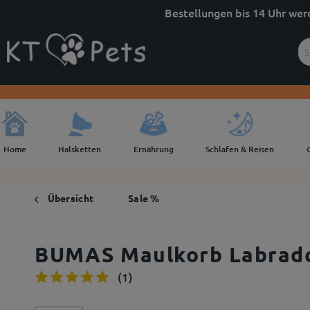
Bestellungen bis 14 Uhr wer
Home
Halsketten
Ernährung
Schlafen & Reisen
Übersicht
Sale %
BUMAS Maulkorb Labrado
(
1
)