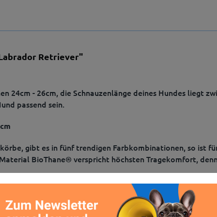
abrador Retriever"
en 24cm - 26cm, die Schnauzenlänge deines Hundes liegt zw
Hund passend sein.
9cm
rbe, gibt es in fünf trendigen Farbkombinationen, so ist fü
 Material BioThane® verspricht höchsten Tragekomfort, denn
aulkorb/