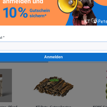
 Labrador Retriever"
il
Anmelden
en sich ebenfalls angesehen
rips - Pferd
KT-Pets - Getrockneter
KONG Squ