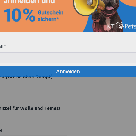
il
Anmelden
orzugsweise ohne Dampf)
ittel für Wolle und Feines)
yl