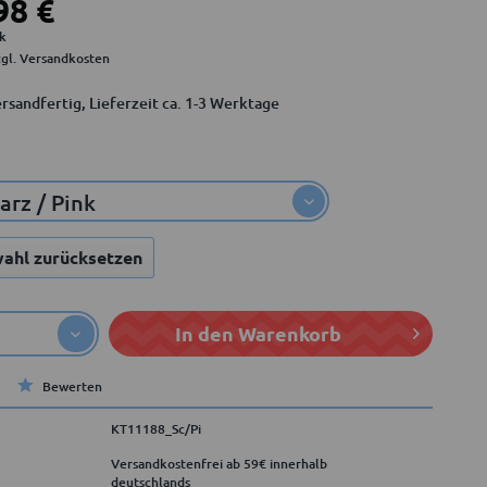
98 €
ck
zgl. Versandkosten
rsandfertig, Lieferzeit ca. 1-3 Werktage
ahl zurücksetzen
In den
Warenkorb
Bewerten
KT11188_Sc/Pi
Versandkostenfrei ab 59€ innerhalb
deutschlands