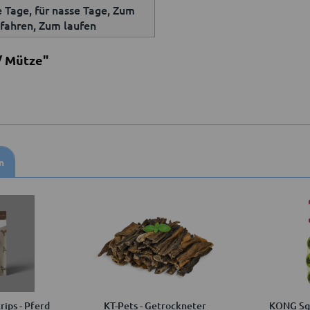
e Tage, für nasse Tage, Zum
 fahren, Zum laufen
/ Mütze"
n
rips - Pferd
KT-Pets - Getrockneter
KONG Squ