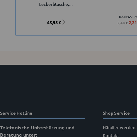
Leckerlitasche,...
Inhalt
65 G
45,98 €
2,21
2,48 €
Service Hotline
Shop Service
Telefonische Unterstützung und
Händler werden
Beratung unter:
Kontakt