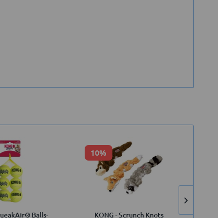
10%
4
eakAir® Balls-
KONG - Scrunch Knots
Che