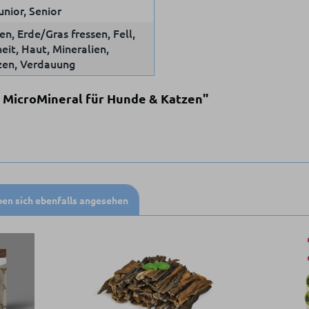
unior, Senior
n, Erde/Gras fressen, Fell,
it, Haut, Mineralien,
en, Verdauung
F MicroMineral für Hunde & Katzen"
en sich ebenfalls angesehen