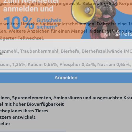
gen. Hunde: 3 g/10 kg Körpergewicht. Katzen: 2 g/5 kg Körpe
ne weitere Ursache für Mangelerscheinungen. Daher ist eine 1
n. Weitere Anzeichen für einen Mangel in der Ernährung sin
zögerter Fellwechsel.
genmehl, Traubenkernmehl, Bierhefe, Bierhefezellwände (M
il
ium, 1,25%, Kalium 0,65%, Phosphor 0,25%, Natrium 0,65%,
Anmelden
aminen, Spurenelementen, Aminosäuren und ausgesuchten Krä
el mit hoher Bioverfügbarkeit
iseplanes Ihres Tieres
itzern entwickelt
eller