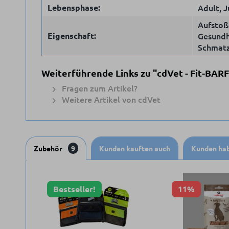
Lebensphase:
Adult, J
Aufstoße
Eigenschaft:
Gesundhe
Schmatz
Weiterführende Links zu "cdVet - Fit-BAR
Fragen zum Artikel?
Weitere Artikel von cdVet
Zubehör
9
Kunden kauften auch
Kunden hab
Bestseller!
11%