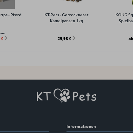
rips - Pferd
KT-Pets - Getrockneter
KONG Squ
Kamelpansen 1kg
Spielba
ramm
 €
29,98 €
ab
Informationen