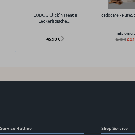
EQDOG Click'n Treat II
cadocare - PureSt
Leckerlitasche,...
Inhalt
65 G
45,98 €
2,21
2,48 €
Service Hotline
Shop Service