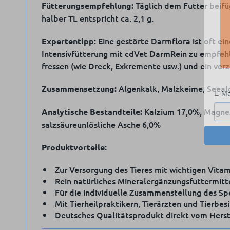
Täglich dem Futter beifü
Fütterungsempfehlung:
halber TL entspricht ca. 2,1 g.
Eine gestörte Darmflora ist oft ei
Expertentipp:
Intensivfütterung mit cdVet DarmRein zu empfehle
fressen (wie Dreck, Exkremente usw.) und ein ver
Algenkalk, Malzkeime, Seeal
Zusammensetzung:
E-Ma
Kalzium 17,0%, Magnes
Analytische Bestandteile:
salzsäureunlösliche Asche 6,0%
Produktvorteile:
Zur Versorgung des Tieres mit wichtigen Vit
Rein natürliches Mineralergänzungsfuttermitt
Für die individuelle Zusammenstellung des Spe
Mit Tierheilpraktikern, Tierärzten und Tierbes
Deutsches Qualitätsprodukt direkt vom Herst