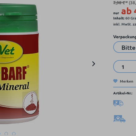
7,98 € *
(38
ab 
nur
Inhalt:
60 Gr
inkl. MwSt.
z
Verpackung
Merken
Artikel-Nr.: