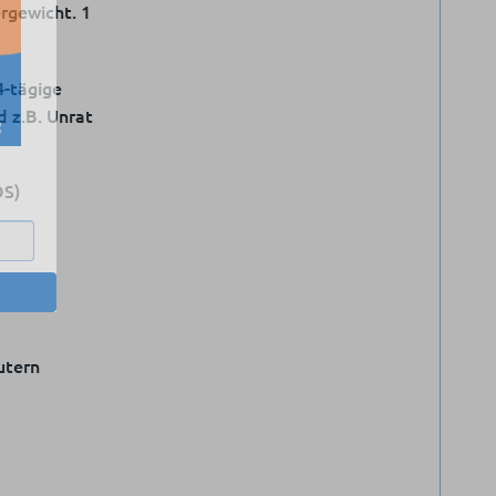
rgewicht. 1
4-tägige
d z.B. Unrat
OS)
utern