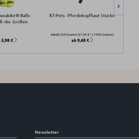
eakAir® Balls-
KT-Pets - Pferdekopfhaut Stücke
K
ll- div. Größen
Inhalt
250 Gramm
(37,92 € * / 1000 Gramm)
 3,98 €
ab 9,48 €
Newsletter