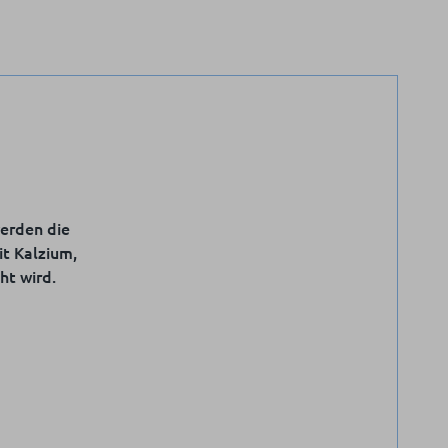
werden die
it Kalzium,
t wird.