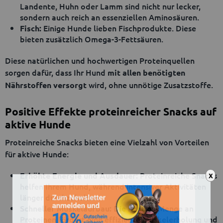
Landente, Huhn oder Lamm sind nicht nur lecker,
sondern auch reich an essenziellen Aminosäuren.
Einige Hunde lieben Fischprodukte. Diese
Fisch:
bieten zusätzlich Omega-3-Fettsäuren.
Diese natürlichen und hochwertigen Proteinquellen
sorgen dafür, dass Ihr Hund
mit allen benötigten
wird, ohne unnötige Zusatzstoffe.
Nährstoffen versorgt
Positive Effekte proteinreicher Snacks auf
aktive Hunde
Proteinreiche Snacks bieten eine Vielzahl von Vorteilen
für aktive Hunde:
Proteinreiche Snacks
Erhöhte Energie und Ausdauer:
X
helfen Ihrem Hund, während intensiver Aktivitäten
länger durchzuhalten.
Die richtige Menge an
Schneller Muskelaufbau:
Proteinen fördert eine effiziente Muskelerholung und