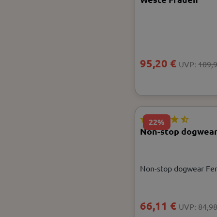
95,20 €
UVP:
109,
22%
Non-stop dogwear,
Non-stop dogwear Fer
66,11 €
UVP:
84,98