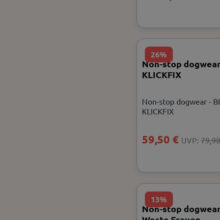
26%
Non-stop dogwea
KLICKFIX
Non-stop dogwear - 
KLICKFIX
59,50 €
UVP:
79,98
13%
Non-stop dogwear
Weste Frauen