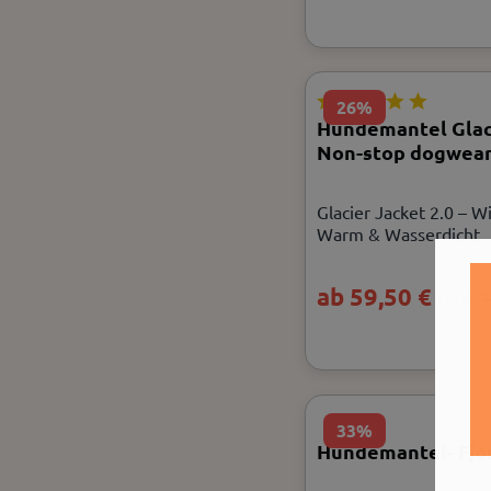
26%
Hundemantel Glaci
Non-stop dogwea
Glacier Jacket 2.0 – W
Warm & Wasserdicht
ab 59,50 €
UVP:
7
33%
Hundemantel- Fjor