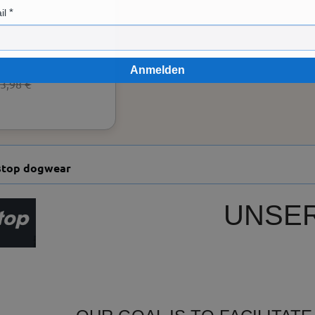
il
Anmelden
3,98 €
stop dogwear
UNSE