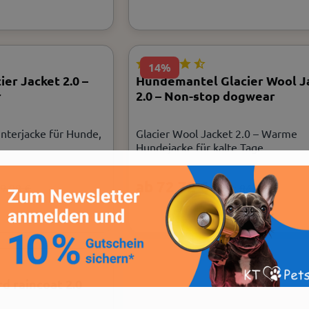
14%
er Jacket 2.0 –
Hundemantel Glacier Wool J
r
2.0 – Non-stop dogwear
interjacke für Hunde,
Glacier Wool Jacket 2.0 – Warme
Hundejacke für kalte Tage
ab 72,72 €
9,98 €
UVP:
84,98 €
d raincoat 2.0