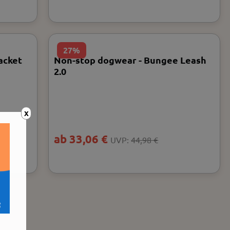
27%
acket
Non-stop dogwear - Bungee Leash
2.0
X
ab 33,06 €
UVP:
44,98 €