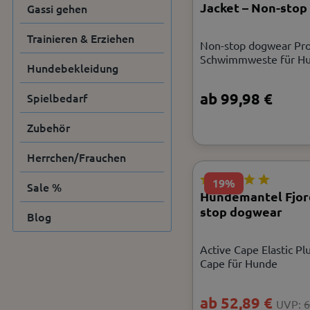
Jacket – Non-sto
Gassi gehen
Trainieren & Erziehen
Non-stop dogwear Prot
Schwimmweste für H
Hundebekleidung
ab 99,98 €
Spielbedarf
Zubehör
Herrchen/Frauchen
19%
Sale %
Hundemantel Fjord
stop dogwear
Blog
Active Cape Elastic Pl
Cape für Hunde
ab 52,89 €
UVP:
6