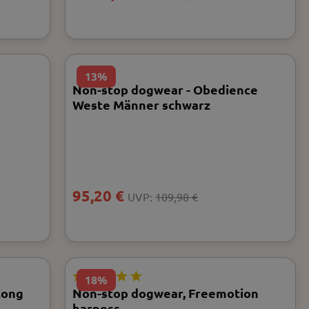
13%
Non-stop dogwear - Obedience
Weste Männer schwarz
95,20 €
UVP:
109,98 €
18%
long
Non-stop dogwear, Freemotion
harness