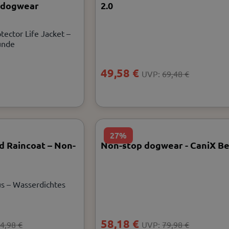
p dogwear
2.0
ector Life Jacket –
unde
49,58 €
UVP:
69,48 €
27%
 Raincoat – Non-
Non-stop dogwear - CaniX Bel
us – Wasserdichtes
58,18 €
4,98 €
UVP:
79,98 €