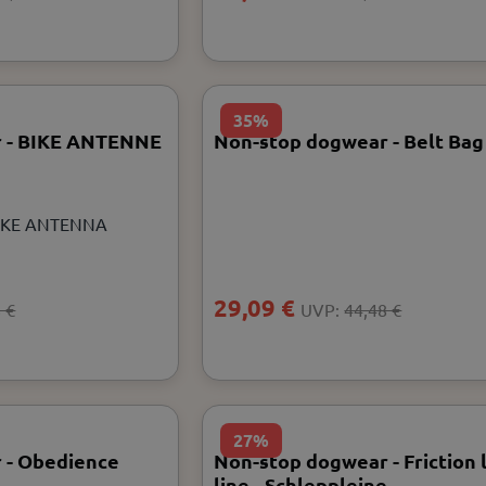
35%
r - BIKE ANTENNE
Non-stop dogwear - Belt Bag
BIKE ANTENNA
29,09 €
 €
UVP:
44,48 €
27%
 - Obedience
Non-stop dogwear - Friction 
line - Schleppleine