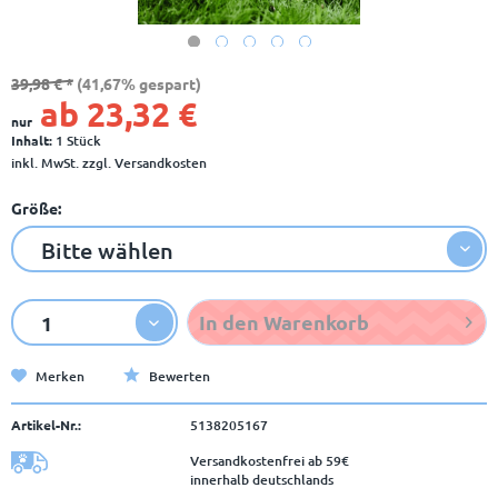
39,98 € *
(41,67% gespart)
ab 23,32 €
nur
Inhalt:
1 Stück
inkl. MwSt.
zzgl. Versandkosten
Größe:
In den
Warenkorb
Merken
Bewerten
Artikel-Nr.:
5138205167
Versandkostenfrei ab 59€
innerhalb deutschlands