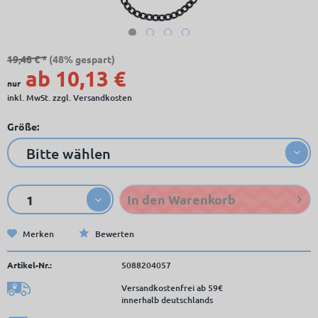
19,48 € *
(48% gespart)
ab 10,13 €
nur
inkl. MwSt.
zzgl. Versandkosten
Größe:
In den
Warenkorb
Merken
Bewerten
Artikel-Nr.:
5088204057
Versandkostenfrei ab 59€
innerhalb deutschlands